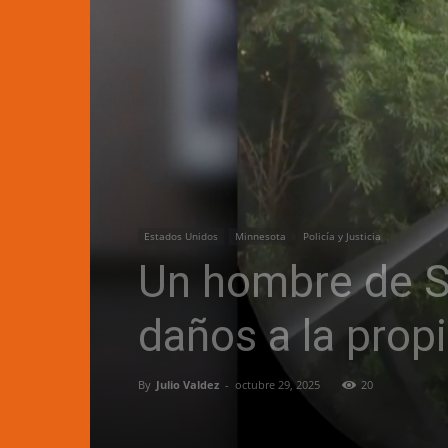
Estados Unidos
Minnesota
Policía y Justicia
Un hombre de S
daños a la prop
By
Julio Valdez
-
octubre 29, 2025
20