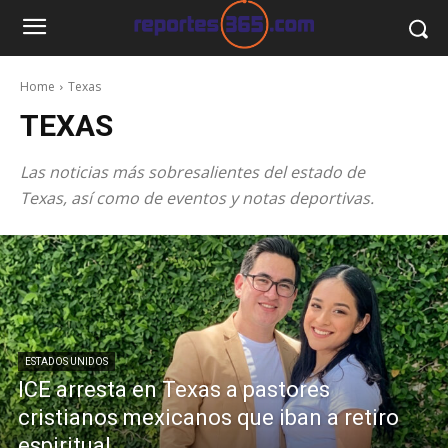
Home
Texas
TEXAS
Las noticias más sobresalientes del estado de
Texas, así como de eventos y notas deportivas.
ESTADOS UNIDOS
ICE arresta en Texas a pastores
cristianos mexicanos que iban a retiro
espiritual