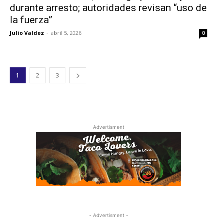
durante arresto; autoridades revisan “uso de
la fuerza”
Julio Valdez
-
abril 5, 2026
0
1
2
3
Advertisment
- Advertisment -