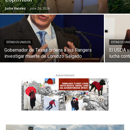
Julio Valdez
-
julio 26, 2026
ESTADOS UNIDOS
ESTADOS UN
Gobernador de Texas ordena a los Rangers
El USDA u
investigar muerte de Lorenzo Salgado
lucha con
Advertisment