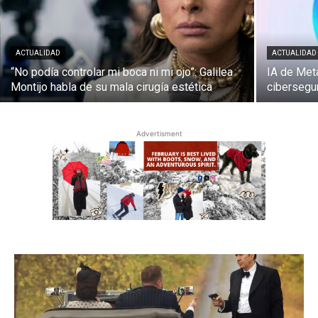
ACTUALIDAD
ACTUALIDAD
“No podía controlar mi boca ni mi ojo”: Galilea
IA de Met
Montijo habla de su mala cirugía estética
cibersegu
Advertisment