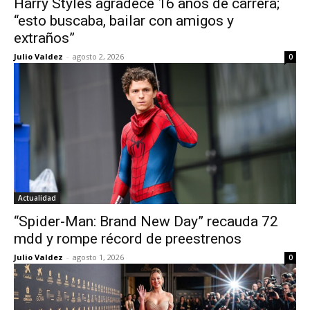
Harry Styles agradece 16 años de carrera;
“esto buscaba, bailar con amigos y
extraños”
Julio Valdez
-
agosto 2, 2026
0
Actualidad
“Spider-Man: Brand New Day” recauda 72
mdd y rompe récord de preestrenos
Julio Valdez
-
agosto 1, 2026
0