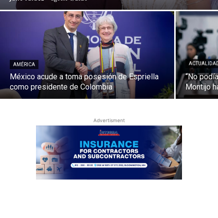
ACTUALIDA
AMÉRICA
México acude a toma posesión de Espriella
“No podía 
como presidente de Colombia
Montijo h
Advertisment