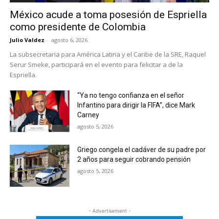
México acude a toma posesión de Espriella
como presidente de Colombia
Julio Valdez
-
agosto 6, 2026
La subsecretaria para América Latina y el Caribe de la SRE, Raquel
Serur Smeke, participará en el evento para felicitar a de la
Espriella.
“Ya no tengo confianza en el señor
Infantino para dirigir la FIFA”, dice Mark
Carney
agosto 5, 2026
Griego congela el cadáver de su padre por
2 años para seguir cobrando pensión
agosto 5, 2026
- Advertisement -