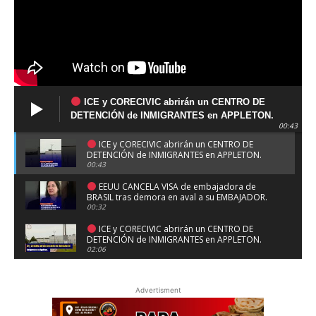
ICE y CORECIVIC abrirán un CENTRO DE
DETENCIÓN de INMIGRANTES en APPLETON.
00:43
ICE y CORECIVIC abrirán un CENTRO DE
DETENCIÓN de INMIGRANTES en APPLETON.
00:43
EEUU CANCELA VISA de embajadora de
BRASIL tras demora en aval a su EMBAJADOR.
00:32
ICE y CORECIVIC abrirán un CENTRO DE
DETENCIÓN de INMIGRANTES en APPLETON.
02:06
CAPITAL ONE cierra cuentas a la
ORGANIZACIÓN TRUMP por riesgo de
Advertisment
LAVADO DE DINERO.
00:38
DETIENEN a acusado de provocar uno de