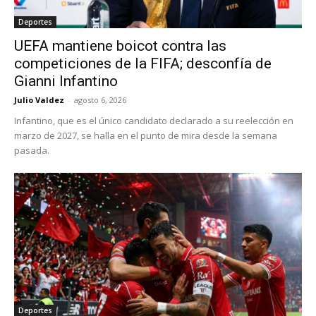
Deportes
UEFA mantiene boicot contra las
competiciones de la FIFA; desconfía de
Gianni Infantino
Julio Valdez
-
agosto 6, 2026
Infantino, que es el único candidato declarado a su reelección en
marzo de 2027, se halla en el punto de mira desde la semana
pasada.
Deportes