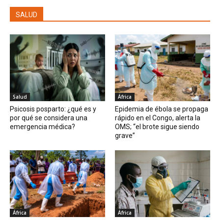
SALUD
Salud
África
Psicosis posparto: ¿qué es y
Epidemia de ébola se propaga
por qué se considera una
rápido en el Congo, alerta la
emergencia médica?
OMS; “el brote sigue siendo
grave”
África
África