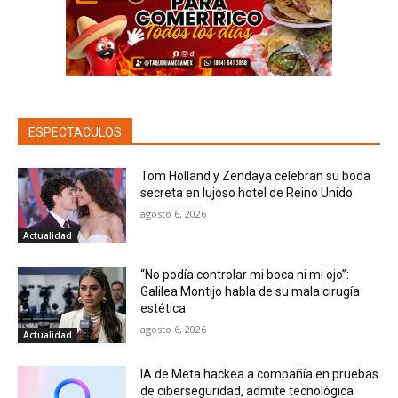
los MAYORES INCENDIOS en ESTADOS UNIDOS.
00:33
CAPITAL ONE cierra cuentas a la
ORGANIZACIÓN TRUMP por riesgo de
LAVADO DE DINERO.
02:06
RUSIA derriba DRON UCRANIANO;
EXPLOSIÓN deja SIETE MUERTOS y decenas de
HERIDOS.
00:42
ESPECTACULOS
DONALD TRUMP enfrenta DEMANDA de 25
ESTADOS por imponer nuevos ARANCELES.
Tom Holland y Zendaya celebran su boda
00:34
secreta en lujoso hotel de Reino Unido
RUSIA derriba DRON UCRANIANO;
agosto 6, 2026
EXPLOSIÓN deja SIETE MUERTOS y decenas de
HERIDOS.
02:07
Actualidad
TRUMP culpa a MINNESOTA de
“No podía controlar mi boca ni mi ojo”:
CIBERATAQUES que, según expertos,
procedían de IRÁN.
00:38
Galilea Montijo habla de su mala cirugía
estética
agosto 6, 2026
Actualidad
IA de Meta hackea a compañía en pruebas
de ciberseguridad, admite tecnológica