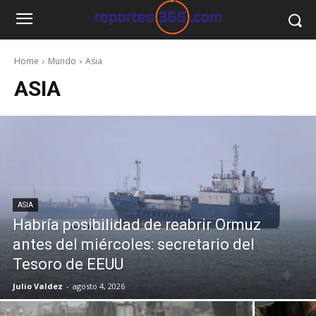
Home
Mundo
Asia
ASIA
ASIA
Habría posibilidad de reabrir Ormuz
antes del miércoles: secretario del
Tesoro de EEUU
Julio Valdez
-
agosto 4, 2026