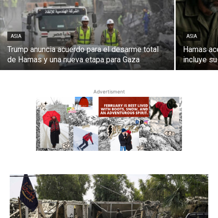
ASIA
ASIA
Trump anuncia acuerdo para el desarme total
Hamas ace
de Hamas y una nueva etapa para Gaza
incluye su
Advertisment