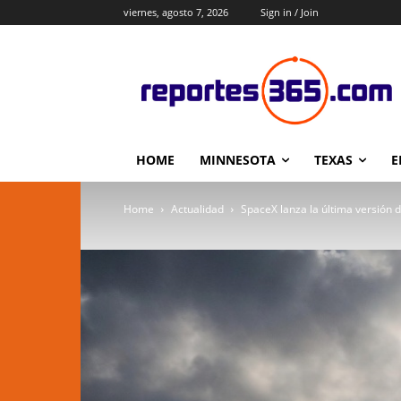
viernes, agosto 7, 2026
Sign in / Join
HOME
MINNESOTA
TEXAS
E
Home
Actualidad
SpaceX lanza la última versión