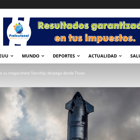
EUU
MUNDO
DEPORTES
ACTUALIDAD
SAL
 de su megacohete Starship; despega desde Texas