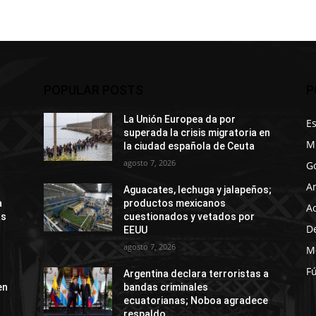
POPULAR POSTS
P
La Unión Europea da por
E
superada la crisis migratoria en
M
la ciudad española de Ceuta
agosto 7, 2026
G
A
Aguacates, lechuga y jalapeños;
a
productos mexicanos
A
ás
cuestionados y vetados por
D
EEUU
agosto 7, 2026
M
Fú
Argentina declara terroristas a
en
bandas criminales
ecuatorianas; Noboa agradece
respaldo