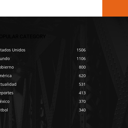
OPULAR CATEGORY
stados Unidos
1506
undo
1106
obierno
800
mérica
620
ctualidad
531
eportes
413
éxico
370
tbol
340