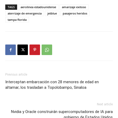
TAGS
aerolinea estadounidense
amarizaje exitoso
aterrizaje de emergencia
jetblue
pasajeros heridos
tampa florida
Previous article
Interceptan embarcación con 28 menores de edad en
altamar; los trasladan a Topolobampo, Sinaloa
Next article
Nvidia y Oracle construirán supercomputadores de IA para
gobierno de Estados Unidos