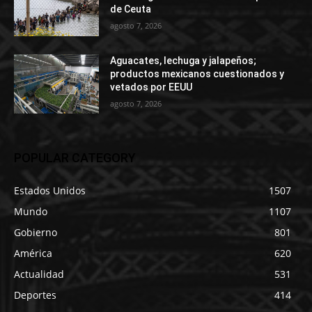
de Ceuta
agosto 7, 2026
Aguacates, lechuga y jalapeños;
productos mexicanos cuestionados y
vetados por EEUU
agosto 7, 2026
POPULAR CATEGORY
Estados Unidos
1507
Mundo
1107
Gobierno
801
América
620
Actualidad
531
Deportes
414