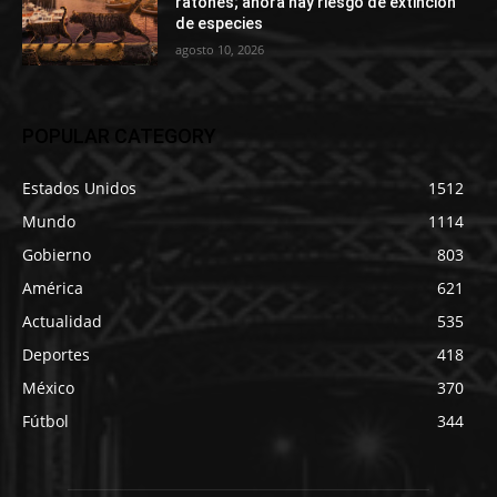
ratones; ahora hay riesgo de extinción
de especies
agosto 10, 2026
POPULAR CATEGORY
Estados Unidos
1512
Mundo
1114
Gobierno
803
América
621
Actualidad
535
Deportes
418
México
370
Fútbol
344