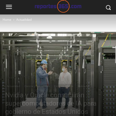
Home
Actualidad
Actualidad
Ciencia y Tecnología
Estados Unidos
Gobierno
Nvidia y Oracle construirán
supercomputadores de IA para
gobierno de Estados Unidos