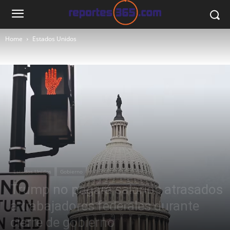
Home
Estados Unidos
Estados Unidos
Gobierno
Trump no pagará salarios atrasados
a trabajadores federales durante
cierre de gobierno