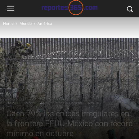
Home
Mundo
América
Mundo
América
Estados Unidos
Gobierno
México
Caen 79% los cruces irregulares en
la frontera EEUU-México con récord
mínimo en octubre