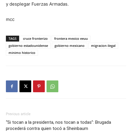
y desplegar Fuerzas Armadas.
mcc
TAGS
cruce fronterizo
frontera mexico eeuu
gobierno estadounidense
gobierno mexicano
migracion ilegal
minimo historico
Previous article
“Si tocan a la presidenta, nos tocan a todas”: Brugada
procederá contra quien tocó a Sheinbaum