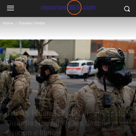
Home
Estados Unidos
Estados Unidos
Gobierno
Trump federaliza 400 efectivos de la
Guardia Nacional y los despliega en
Oregon e Illinois