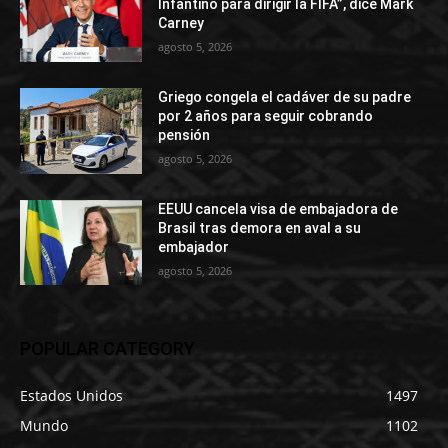
Infantino para dirigir la FIFA”, dice Mark
Carney
agosto 5, 2026
Griego congela el cadáver de su padre
por 2 años para seguir cobrando
pensión
agosto 5, 2026
EEUU cancela visa de embajadora de
Brasil tras demora en aval a su
embajador
agosto 5, 2026
POPULAR CATEGORY
Estados Unidos
1497
Mundo
1102