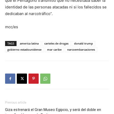
que el Pentágono transmitió que no necesitaba saber la
identidad de las personas atacadas ni si los fallecidos se
dedicaban al narcotráfico”.
mcc/es
TAGS
america latina
carteles de drogas
donald trump
gobierno estadounidense
mar caribe
narcoembarcaciones
Previous article
Giza estrenará el Gran Museo Egipcio, y será del doble en