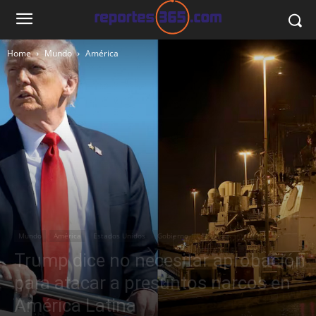
Home
Mundo
América
Mundo
América
Estados Unidos
Gobierno
Trump dice no necesitar aprobación
para atacar a presuntos narcos en
América Latina