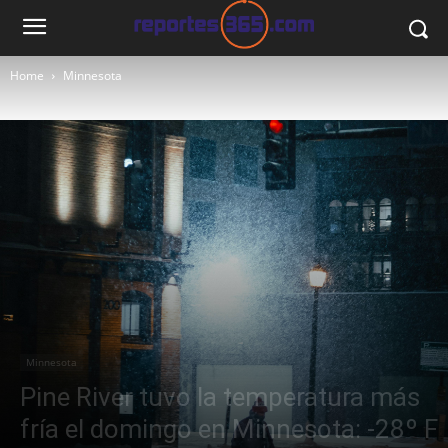
Home
Minnesota
Minnesota
Pine River tuvo la temperatura más
fría el domingo en Minnesota: -28º F