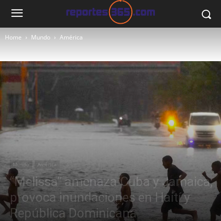
Home
Mundo
América
Mundo
América
“Melissa” amenaza Cuba y Jamaica;
provoca inundaciones en Haití y
República Dominicana