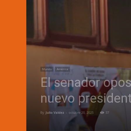
Mundo
América
El senador opos
nuevo president
By
Julio Valdez
-
octubre 20, 2025
37