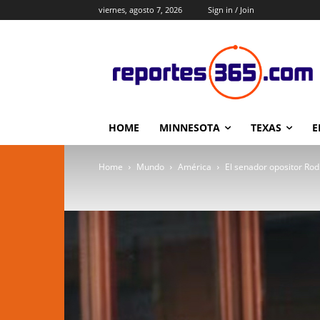
viernes, agosto 7, 2026
Sign in / Join
HOME
MINNESOTA
TEXAS
E
Home
Mundo
América
El senador opositor Rod