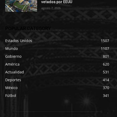
vetados por EEUU
agosto 7, 2026
POPULAR CATEGORY
Estados Unidos
1507
Mundo
1107
Gobierno
801
América
620
Actualidad
531
Deportes
414
México
370
Fútbol
341