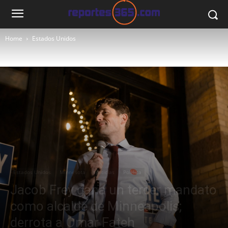
Home
Estados Unidos
Estados Unidos
Minnesota
Noticias
Política
Jacob Frey gana un tercer mandato
como alcalde de Minneapolis;
derrota a Omar Fateh