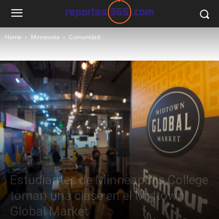
Home
Minnesota
Comunidad
Minnesota
Comunidad
Estados Unidos
Sociedad
Estudiantes de Minneapolis College
toman una clase en el Midtown
Global Market