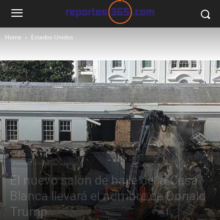
Home
Estados Unidos
Estados Unidos
Gobierno
El nuevo salón de baile de la Casa
Blanca llevará el nombre de Donald
Trump