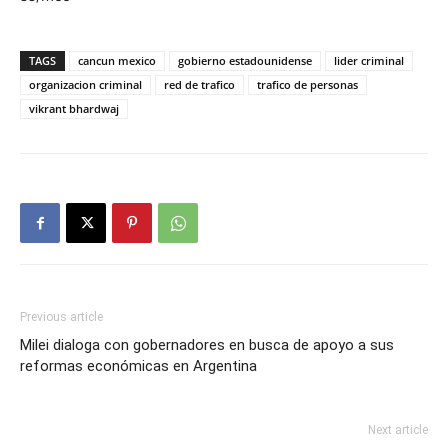
TAGS
cancun mexico
gobierno estadounidense
lider criminal
organizacion criminal
red de trafico
trafico de personas
vikrant bhardwaj
Previous article
Milei dialoga con gobernadores en busca de apoyo a sus
reformas económicas en Argentina
Next article