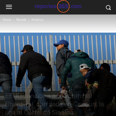
Home
Mundo
América
Mundo
América
Estados Unidos
Gobierno
México
EEUU sanciona a red criminal
Bhardwaj, con sede en Cancún; la
liga al Cártel de Sinaloa