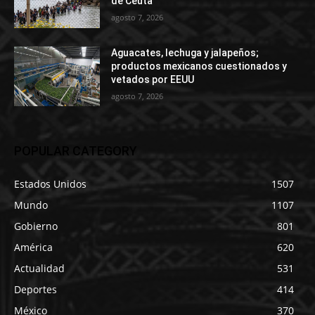
de Ceuta
agosto 7, 2026
Aguacates, lechuga y jalapeños;
productos mexicanos cuestionados y
vetados por EEUU
agosto 7, 2026
POPULAR CATEGORY
Estados Unidos
1507
Mundo
1107
Gobierno
801
América
620
Actualidad
531
Deportes
414
México
370