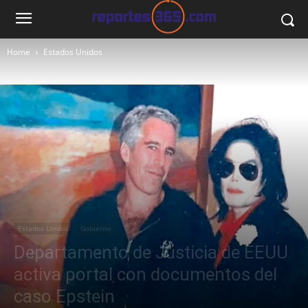
Home
Estados Unidos
Estados Unidos
Gobierno
Departamento de Justicia de EEUU
activa portal con documentos del
caso Epstein