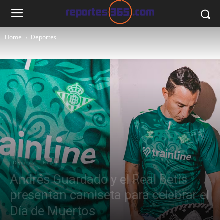
Home
Deportes
Deportes
Fútbol
Andrés Guardado y el Real Betis
presentan camiseta para celebrar el
Día de Muertos