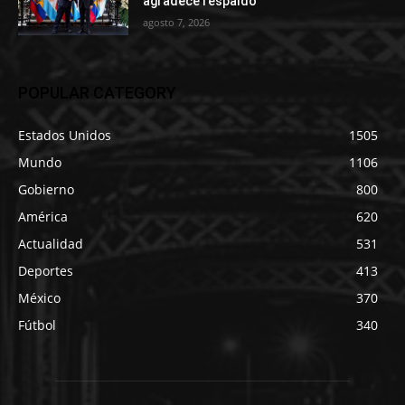
agradece respaldo
agosto 7, 2026
POPULAR CATEGORY
Estados Unidos
1505
Mundo
1106
Gobierno
800
América
620
Actualidad
531
Deportes
413
México
370
Fútbol
340