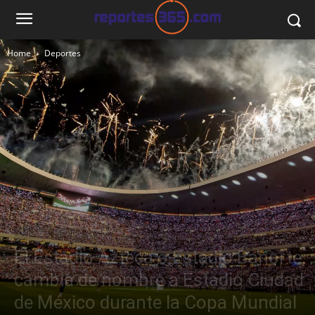
Home
Deportes
Deportes
Fútbol
El Estadio Azteca o Estadio Banorte,
cambia de nombre a Estadio Ciudad
de México durante la Copa Mundial