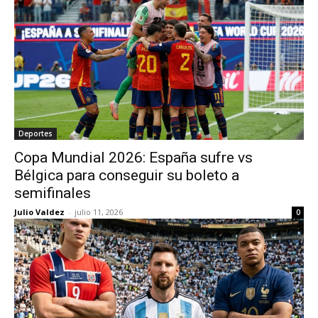
Deportes
Copa Mundial 2026: España sufre vs
Bélgica para conseguir su boleto a
semifinales
Julio Valdez
-
julio 11, 2026
0