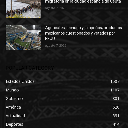
migratoria en la ciudad española de Ceuta
agosto 7, 2026
Aguacates, lechuga y jalapeños; productos
mexicanos cuestionados y vetados por
EEUU
agosto 7, 2026
POPULAR CATEGORY
Estados Unidos
1507
Mundo
1107
Gobierno
801
América
620
Actualidad
531
Deportes
414