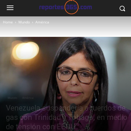
Home
Mundo
América
Mundo
América
Venezuela suspendería acuerdos de
gas con Trinidad y Tobago, en medio
de tensión con EEUU