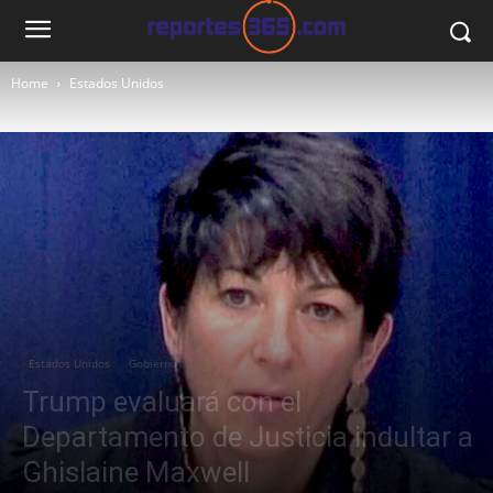
Home
Estados Unidos
Estados Unidos
Gobierno
Trump evaluará con el
Departamento de Justicia indultar a
Ghislaine Maxwell