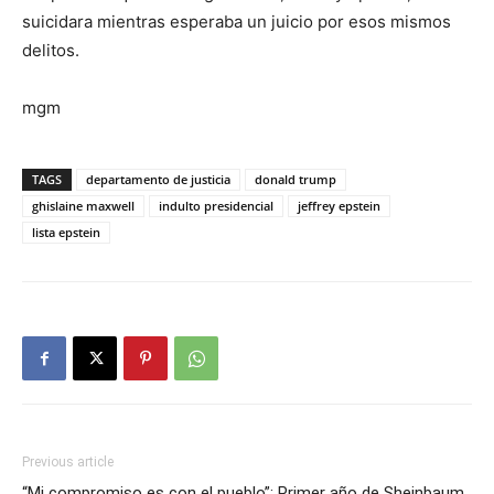
suicidara mientras esperaba un juicio por esos mismos
delitos.
mgm
TAGS
departamento de justicia
donald trump
ghislaine maxwell
indulto presidencial
jeffrey epstein
lista epstein
Previous article
“Mi compromiso es con el pueblo”: Primer año de Sheinbaum