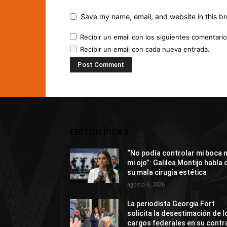
Save my name, email, and website in this br
Recibir un email con los siguientes comentario
Recibir un email con cada nueva entrada.
EDITOR PICKS
“No podía controlar mi boca n
mi ojo”: Galilea Montijo habla 
su mala cirugía estética
agosto 6, 2026
La periodista Georgia Fort
solicita la desestimación de l
cargos federales en su contr