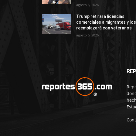
agosto 6, 2026
Trump retirará licencias
comerciales a migrantes y lo
reemplazará con veteranos
agosto 6, 2026
RE
Repo
dond
hech
Esta
Cont