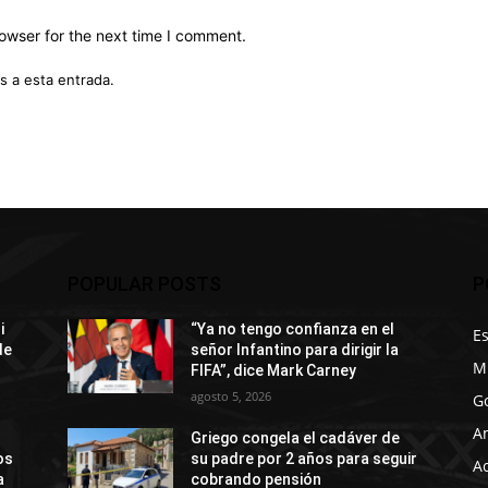
owser for the next time I comment.
s a esta entrada.
POPULAR POSTS
P
i
“Ya no tengo confianza en el
E
de
señor Infantino para dirigir la
M
FIFA”, dice Mark Carney
agosto 5, 2026
G
A
Griego congela el cadáver de
os
su padre por 2 años para seguir
A
a
cobrando pensión