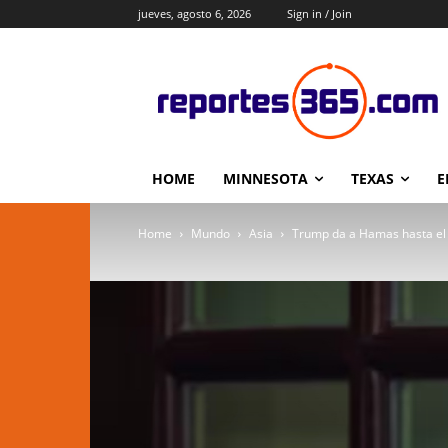
jueves, agosto 6, 2026
Sign in / Join
HOME
MINNESOTA
TEXAS
E
Home
Mundo
Asia
Trump da a Hamas hasta el 