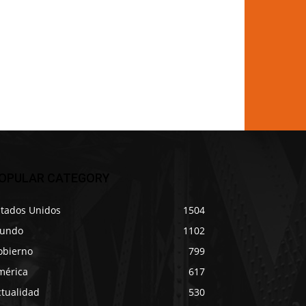
OPULAR CATEGORY
stados Unidos
1504
undo
1102
obierno
799
mérica
617
ctualidad
530