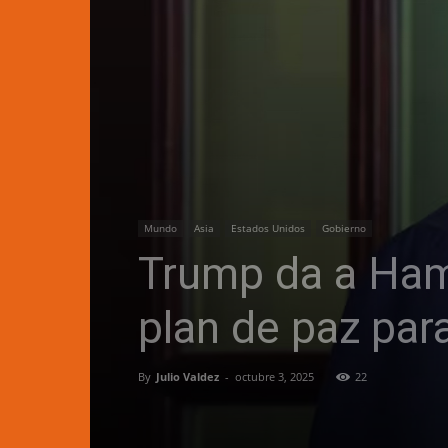
Mundo
Asia
Estados Unidos
Gobierno
Trump da a Ham
plan de paz par
By
Julio Valdez
-
octubre 3, 2025
22