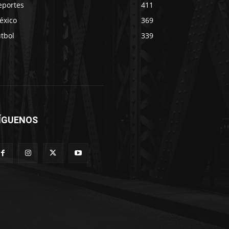
eportes
411
éxico
369
tbol
339
ÍGUENOS