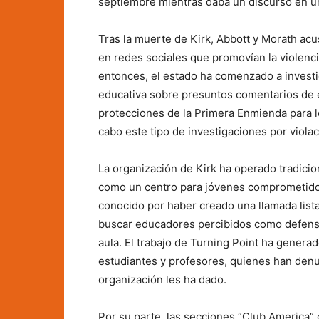
septiembre mientras daba un discurso en un
Tras la muerte de Kirk, Abbott y Morath ac
en redes sociales que promovían la violenci
entonces, el estado ha comenzado a investi
educativa sobre presuntos comentarios de 
protecciones de la Primera Enmienda para l
cabo este tipo de investigaciones por vio
La organización de Kirk ha operado tradic
como un centro para jóvenes comprometidos
conocido por haber creado una llamada lista
buscar educadores percibidos como defenso
aula. El trabajo de Turning Point ha genera
estudiantes y profesores, quienes han denu
organización les ha dado.
Por su parte, las secciones “Club America” 