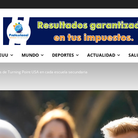
EUU
MUNDO
DEPORTES
ACTUALIDAD
SAL
os de Turning Point USA en cada escuela secundaria