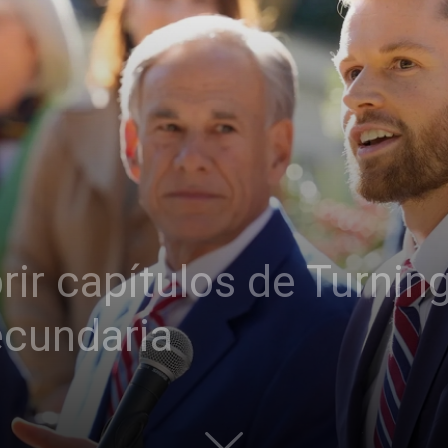
rir capítulos de Turnin
ecundaria