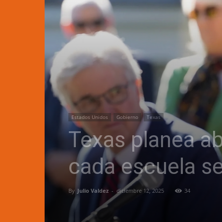
Estados Unidos
Gobierno
Texas
Texas planea ab
cada escuela s
By
Julio Valdez
-
diciembre 12, 2025
34