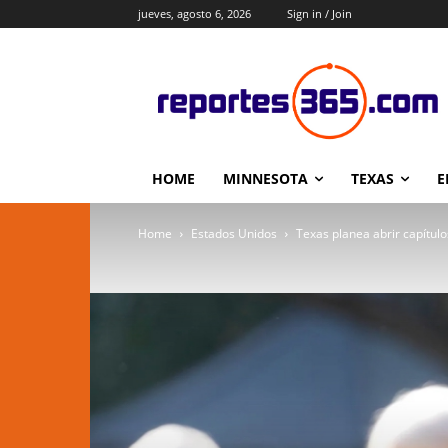
jueves, agosto 6, 2026
Sign in / Join
HOME
MINNESOTA
TEXAS
E
Home
Estados Unidos
Texas planea abrir capítul