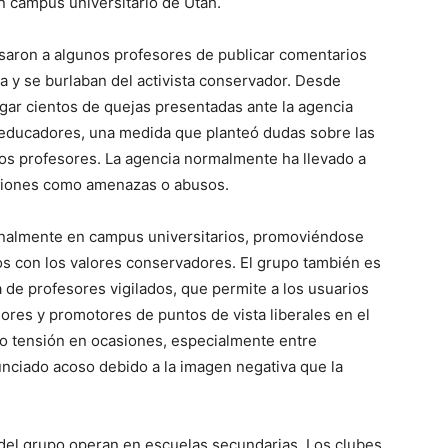
 campus universitario de Utah.
usaron a algunos profesores de publicar comentarios
a y se burlaban del activista conservador. Desde
gar cientos de quejas presentadas ante la agencia
educadores, una medida que planteó dudas sobre las
os profesores. La agencia normalmente ha llevado a
laciones como amenazas o abusos.
ionalmente en campus universitarios, promoviéndose
 con los valores conservadores. El grupo también es
 de profesores vigilados, que permite a los usuarios
res y promotores de puntos de vista liberales en el
do tensión en ocasiones, especialmente entre
nciado acoso debido a la imagen negativa que la
​​del grupo operan en escuelas secundarias. Los clubes