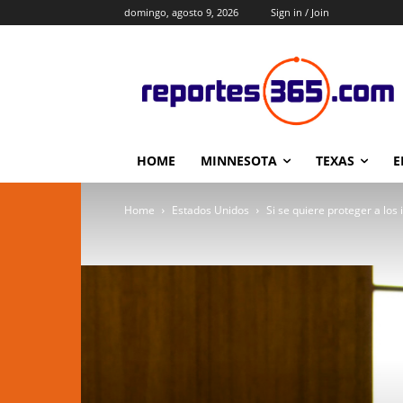
domingo, agosto 9, 2026
Sign in / Join
HOME
MINNESOTA
TEXAS
E
Home
Estados Unidos
Si se quiere proteger a los 