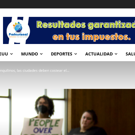
EUU
MUNDO
DEPORTES
ACTUALIDAD
SAL
inquilinos, las ciudades deben costear el...