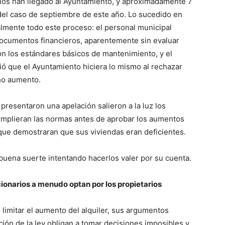
nos han llegado al Ayuntamiento, y aproximadamente 7
del caso de septiembre de este año. Lo sucedido en
mente todo este proceso: el personal municipal
documentos financieros, aparentemente sin evaluar
n los estándares básicos de mantenimiento, y el
ió que el Ayuntamiento hiciera lo mismo al rechazar
cho aumento.
presentaron una apelación salieron a la luz los
umplieran las normas antes de aprobar los aumentos
os que demostraran que sus viviendas eran deficientes.
buena suerte intentando hacerlos valer por su cuenta.
ncionarios a menudo optan por los propietarios
limitar el aumento del alquiler, sus argumentos
ción de la ley obligan a tomar decisiones imposibles y