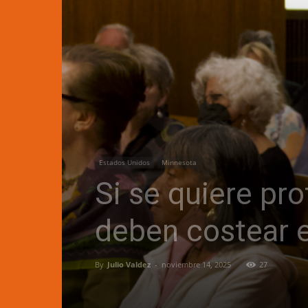
Estados Unidos
Minnesota
Si se quiere pro
deben costear 
By
Julio Valdez
-
noviembre 14, 2025
27