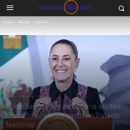
Home
Mundo
América
Mundo
América
México
Sheinbaum y rey de España alistan
reunión; se encontrarán en Palacio
Nacional