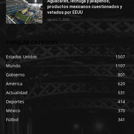
Aguacates, lechuga y jalapeños;
productos mexicanos cuestionados y
vetados por EEUU
agosto 7, 2026
POPULAR CATEGORY
Estados Unidos
1507
Mundo
1107
Gobierno
801
América
620
Actualidad
531
Deportes
414
México
370
Fútbol
341