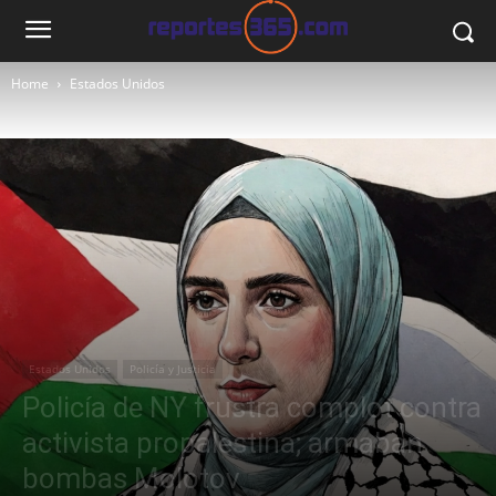
Home
Estados Unidos
Estados Unidos
Policía y Justicia
Policía de NY frustra complot contra
activista propalestina; armaban
bombas Molotov