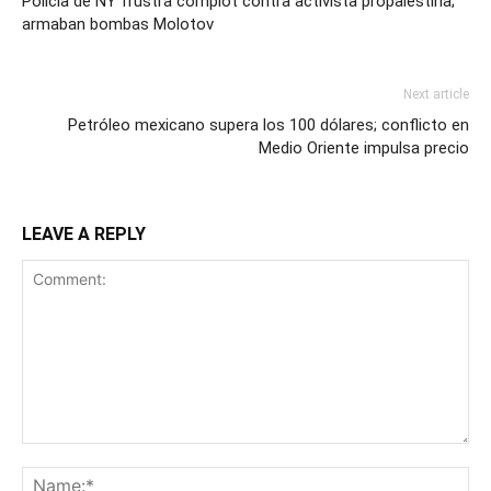
Policía de NY frustra complot contra activista propalestina;
armaban bombas Molotov
Next article
Petróleo mexicano supera los 100 dólares; conflicto en
Medio Oriente impulsa precio
LEAVE A REPLY