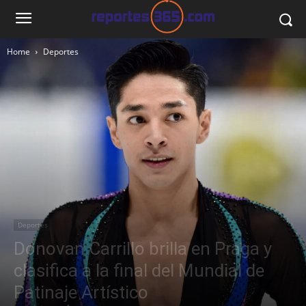
Home
Deportes
Deportes
Donovan Carrillo brilla en Praga y
clasifica a la final del Mundial de
Patinaje Artístico