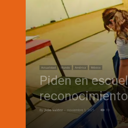
Actualidad
Mundo
América
México
Piden en escue
reconocimiento 
By
Julio Valdez
-
noviembre 1, 2025
19