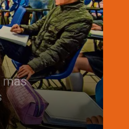
a más
s