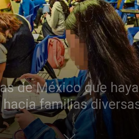
las de México que hay
hacia familias diversa