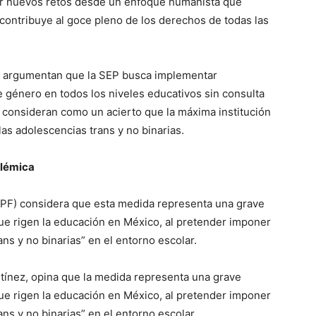
ntar nuevos retos desde un enfoque humanista que
e contribuye al goce pleno de los derechos de todas las
les argumentan que la SEP busca implementar
e género en todos los niveles educativos sin consulta
s consideran como un acierto que la máxima institución
a las adolescencias trans y no binarias.
olémica
NPF) considera que esta medida representa una grave
que rigen la educación en México, al pretender imponer
ans y no binarias” en el entorno escolar.
rtínez, opina que la medida representa una grave
que rigen la educación en México, al pretender imponer
ans y no binarias” en el entorno escolar.