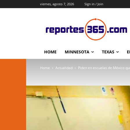
viernes, agosto 7, 2026
Sign in / Join
HOME
MINNESOTA
TEXAS
E
Home
Actualidad
Piden en escuelas de México qu