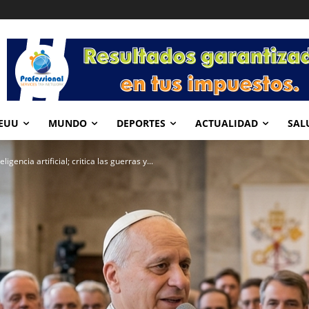
EUU
MUNDO
DEPORTES
ACTUALIDAD
SAL
igencia artificial; critica las guerras y...