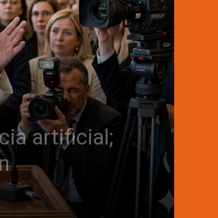
a artificial;
ón