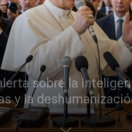
erta sobre la inteligenci
rras y la deshumanizaci