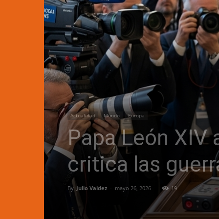
Actualidad
Mundo
Europa
Papa León XIV al
critica las gue
By
Julio Valdez
-
mayo 26, 2026
19