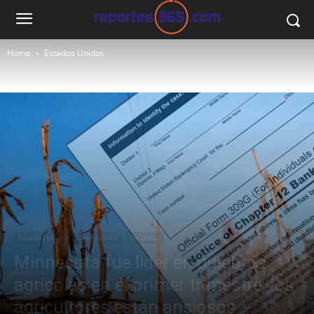
Home
Estados Unidos
Estados Unidos
Minnesota
Sociedad
Minnesota fue lider en quiebras
agrícolas en el primer trimestre; los
agricultores están ansiosos