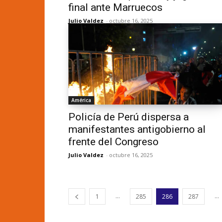
final ante Marruecos
Julio Valdez
-
octubre 16, 2025
América
Policía de Perú dispersa a
manifestantes antigobierno al
frente del Congreso
Julio Valdez
-
octubre 16, 2025
...
...
1
285
286
287