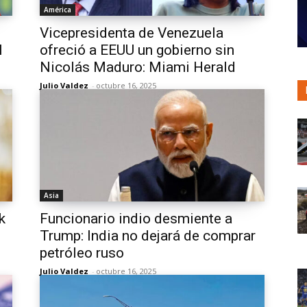
América
Vicepresidenta de Venezuela
l
ofreció a EEUU un gobierno sin
Nicolás Maduro: Miami Herald
Julio Valdez
-
octubre 16, 2025
Asia
k
Funcionario indio desmiente a
Trump: India no dejará de comprar
petróleo ruso
Julio Valdez
-
octubre 16, 2025