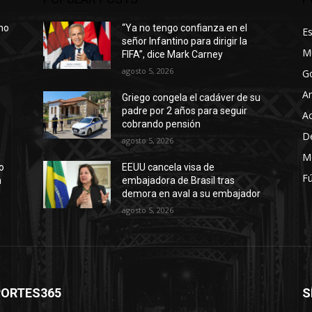
rno
“Ya no tengo confianza en el
E
señor Infantino para dirigir la
M
FIFA”, dice Mark Carney
agosto 5, 2026
G
A
Griego congela el cadáver de su
padre por 2 años para seguir
Ac
cobrando pensión
D
agosto 5, 2026
M
ro
EEUU cancela visa de
Fú
n
embajadora de Brasil tras
demora en aval a su embajador
agosto 5, 2026
PORTES365
S