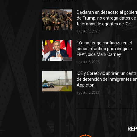
Declaran en desacato al gobie
de Trump; no entrega datos de
teléfonos de agentes de ICE
agosto 6, 2026
“Ya no tengo confianza en el
señor Infantino para dirigir la
FIFA”, dice Mark Carney
agosto 5, 2026
ICE y CoreCivic abrirán un cent
de detención de inmigrantes e
Appleton
agosto 5, 2026
RE