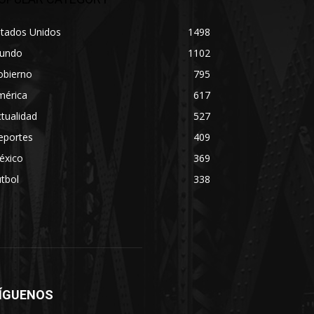
stados Unidos
1498
undo
1102
obierno
795
mérica
617
tualidad
527
eportes
409
éxico
369
tbol
338
ÍGUENOS