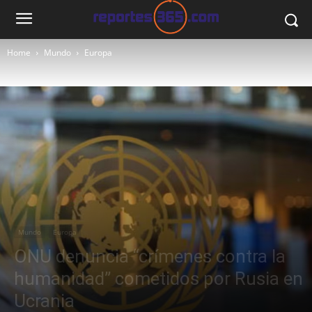
Home
Mundo
Europa
Mundo
Europa
ONU denuncia “crímenes contra la
humanidad” cometidos por Rusia en
Ucrania