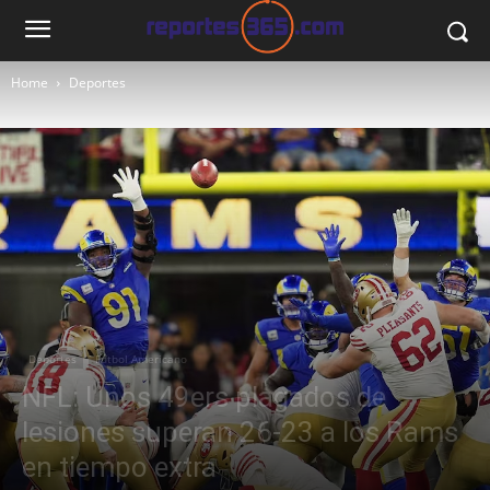
Home
Deportes
Deportes
Fútbol Americano
NFL: Unos 49ers plagados de
lesiones superan 26-23 a los Rams
en tiempo extra