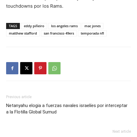
touchdowns por los Rams.
TAGS
eddy piñeiro
los angeles rams
mac jones
matthew stafford
san francisco 49ers
temporada nfl
Previous article
Netanyahu elogia a fuerzas navales israelíes por interceptar
a la Flotilla Global Sumud
Next article