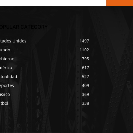
OPULAR CATEGORY
stados Unidos
1497
undo
1102
obierno
795
mérica
617
ctualidad
527
eportes
409
éxico
369
tbol
338