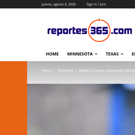
jueves, agosto 6, 2026
Sign in / Join
HOME
MINNESOTA
TEXAS
E
Home
Deportes
Mladen Zizovic, entrenador bosnio 