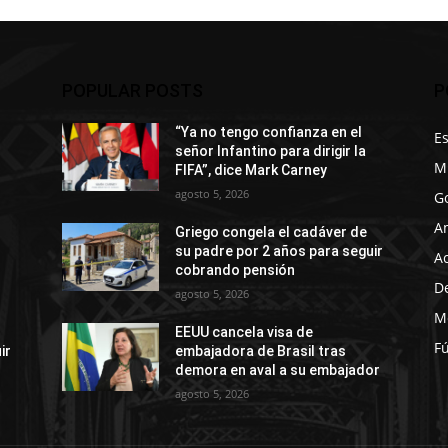
POPULAR POSTS
P
“Ya no tengo confianza en el
E
señor Infantino para dirigir la
M
FIFA”, dice Mark Carney
agosto 5, 2026
G
A
Griego congela el cadáver de
su padre por 2 años para seguir
A
cobrando pensión
D
agosto 5, 2026
M
EEUU cancela visa de
Fú
ir
embajadora de Brasil tras
demora en aval a su embajador
agosto 5, 2026