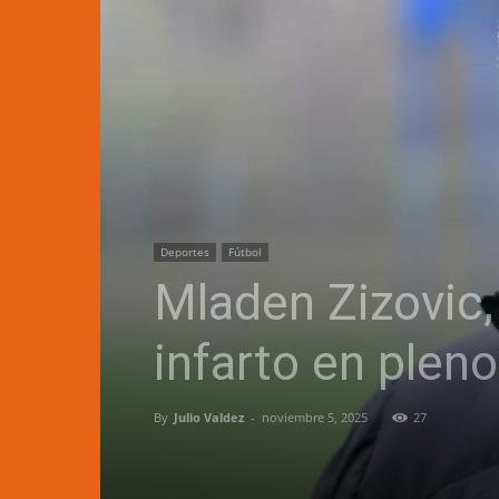
Deportes
Fútbol
Mladen Zizovic,
infarto en pleno
By
Julio Valdez
-
noviembre 5, 2025
27