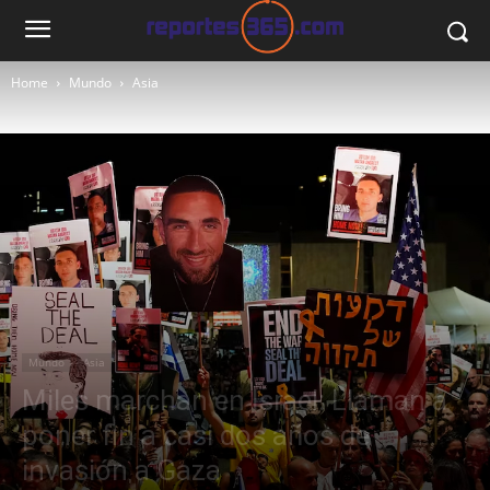
Home
Mundo
Asia
Mundo
Asia
Miles marchan en Israel: Llaman a
poner fin a casi dos años de
invasión a Gaza