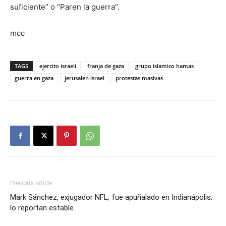
suficiente” o “Paren la guerra”.
mcc
TAGS
ejercito israeli
franja de gaza
grupo islamico hamas
guerra en gaza
jerusalen israel
protestas masivas
Previous article
Mark Sánchez, exjugador NFL, fue apuñalado en Indianápolis;
lo reportan estable