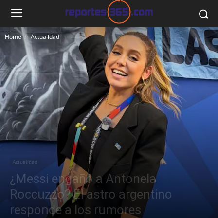
Home
Actualidad
Actualidad
¿Messi engañó a Antonela
Roccuzzo? El astro argentino
responde a los rumores