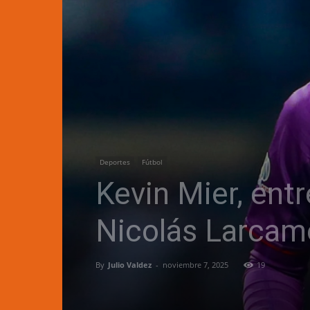
Deportes
Fútbol
Kevin Mier, ent
Nicolás Larcamó
By
Julio Valdez
-
noviembre 7, 2025
19