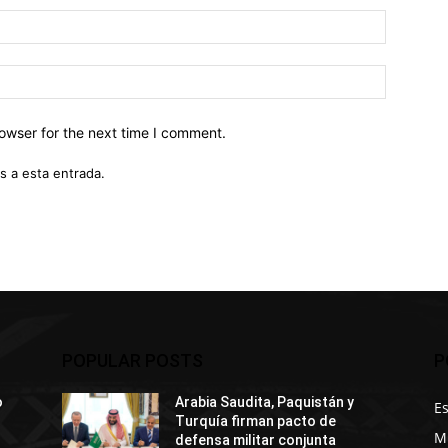
owser for the next time I comment.
s a esta entrada.
POPULAR POSTS
P
o
Arabia Saudita, Paquistán y
E
Turquía firman pacto de
M
defensa militar conjunta