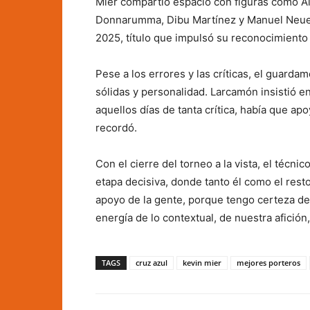
Mier compartió espacio con figuras como Al
Donnarumma, Dibu Martínez y Manuel Neuer
2025, título que impulsó su reconocimiento 
Pese a los errores y las críticas, el guard
sólidas y personalidad. Larcamón insistió en
aquellos días de tanta crítica, había que apo
recordó.
Con el cierre del torneo a la vista, el técn
etapa decisiva, donde tanto él como el res
apoyo de la gente, porque tengo certeza d
energía de lo contextual, de nuestra afición,
TAGS
cruz azul
kevin mier
mejores porteros