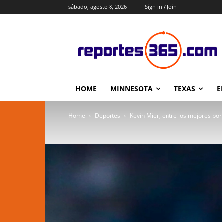
sábado, agosto 8, 2026
Sign in / Join
HOME
MINNESOTA
TEXAS
E
Home
Deportes
Kevin Mier, entre los mejores po