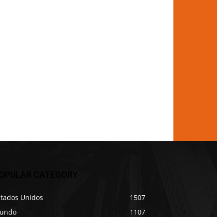
OPULAR CATEGORY
stados Unidos
1507
undo
1107