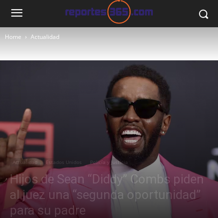
Home
Actualidad
Actualidad
Estados Unidos
Policía y Justicia
Hijos de Sean “Diddy” Combs piden
al juez una “segunda oportunidad”
para su padre