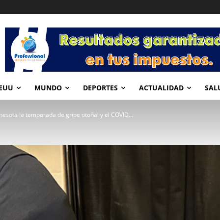
EUU
MUNDO
DEPORTES
ACTUALIDAD
SAL
esota la temporada de gripe otoñal y el COVID...