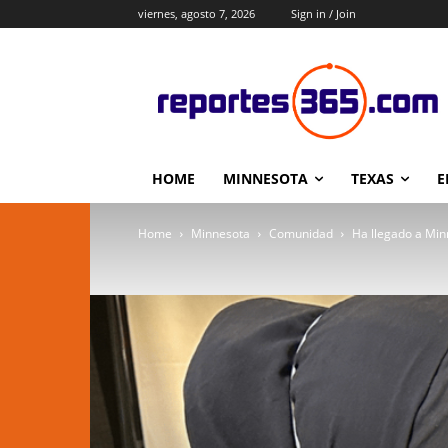
viernes, agosto 7, 2026
Sign in / Join
HOME
MINNESOTA
TEXAS
E
Home
Minnesota
Comunidad
Ha llegado a Minn