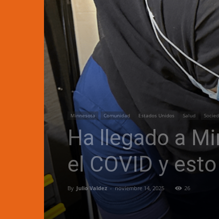
Minnesota
Comunidad
Estados Unidos
Salud
Socie
Ha llegado a Mi
el COVID y esto
By
Julio Valdez
-
noviembre 14, 2025
26