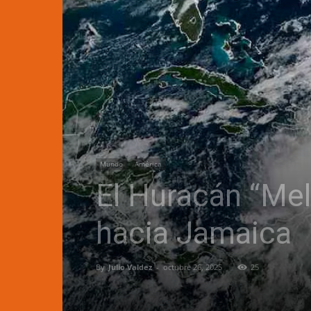
Mundo
América
El Huracán “Mel
hacia Jamaica
By
Julio Valdez
-
octubre 26, 2025
25