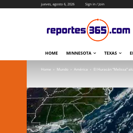
jueves, agosto 6, 2026
Sign in / Join
HOME
MINNESOTA
TEXAS
E
Home
Mundo
América
El Huracán “Melissa” al