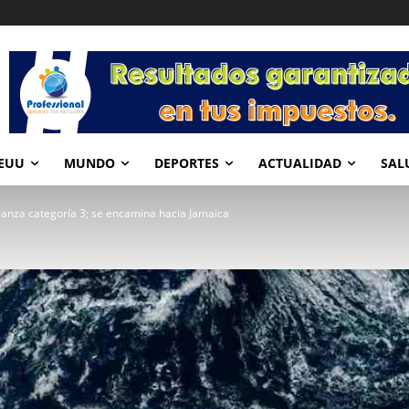
EUU
MUNDO
DEPORTES
ACTUALIDAD
SAL
canza categoría 3; se encamina hacia Jamaica