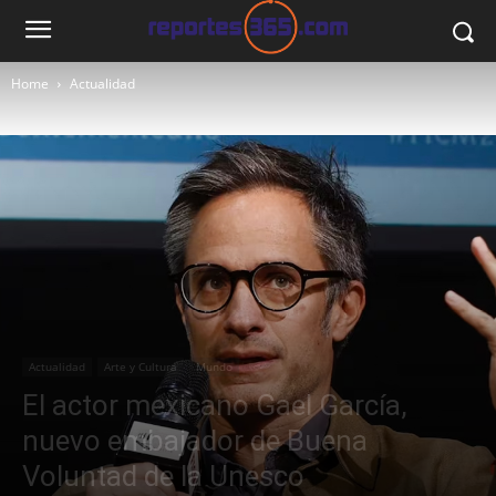
Home
Actualidad
Actualidad
Arte y Cultura
Mundo
El actor mexicano Gael García,
nuevo embajador de Buena
Voluntad de la Unesco