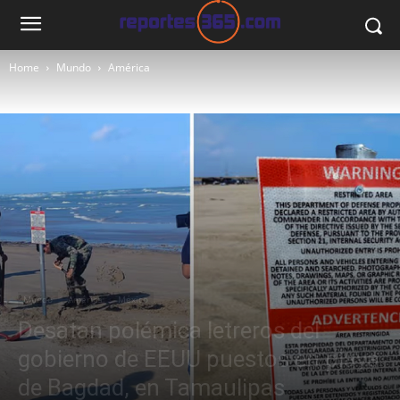
Home
Mundo
América
Mundo
América
México
Desatan polémica letreros del
gobierno de EEUU puestos en playa
de Bagdad, en Tamaulipas