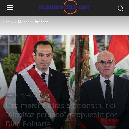
Home
Mundo
América
Mundo
América
Dan marcha atrás a reconstruir el
“Alcatraz peruano”, propuesto por
Dina Boluarte