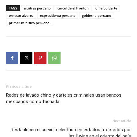
TAGS
alcatraz peruano
carcel de el fronton
dina boluarte
ernesto alvarez
expresidenta peruana
gobierno peruano
primer ministro peruano
Previous article
Redes de lavado chino y cárteles criminales usan bancos
mexicanos como fachada
Next article
Restablecen el servicio eléctrico en estados afectados por
las lluvias en el oriente del país