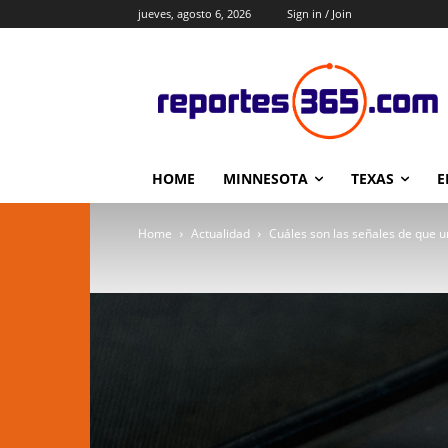
jueves, agosto 6, 2026
Sign in / Join
HOME
MINNESOTA
TEXAS
E
Home
Actualidad
Cuáles son las señales de que un