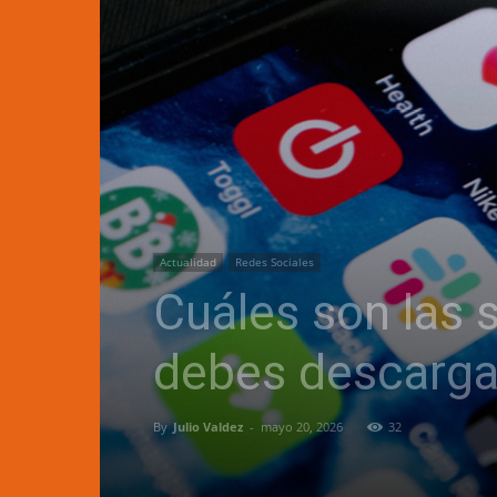
Actualidad
Redes Sociales
Cuáles son las 
debes descarga
By
Julio Valdez
-
mayo 20, 2026
32