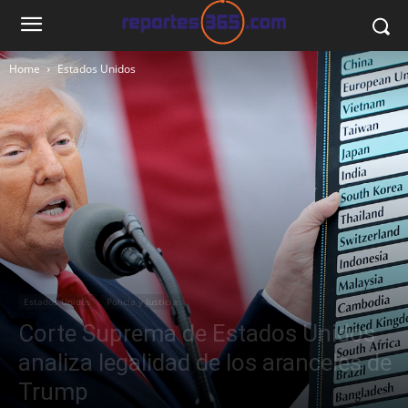
Home
Estados Unidos
Estados Unidos
Policía y Justicia
Corte Suprema de Estados Unidos
analiza legalidad de los aranceles de
Trump