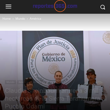
Home
Mundo
América
Mundo
América
México
Claudia Sheinbaum entrega 3 mil
hectáreas de la Sierra Tarahumara al
Pueblo Ódami